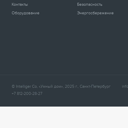
Контакты
Безопасность
Оборудование
Энергосбережение
© Intelliger Co, «Умный дом», 2025 г., Санкт-Петербург
inf
+7 812-200-28-27