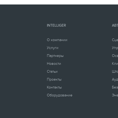
INTELLIGER
АВ
О компании
Сц
Услуги
Уп
Партнеры
Ос
Новости
Кли
Статьи
Што
Проекты
Ауд
Контакты
Без
Оборудование
Эн