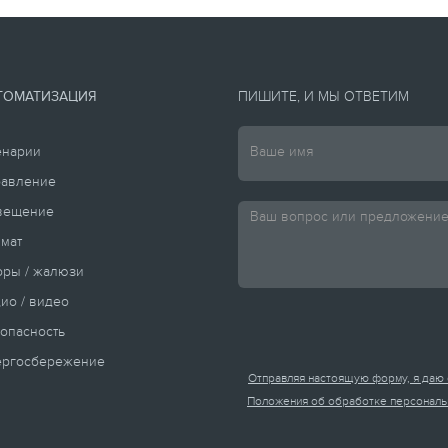
ТОМАТИЗАЦИЯ
ПИШИТЕ, И МЫ ОТВЕТИМ
енарии
равление
вещение
мат
ры / жалюзи
ио / видео
опасность
ергосбережение
Отправляя настоящую форму, я даю 
Положения об обработке персональ