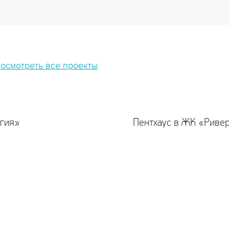
посмотреть все проекты
егия»
Пентхаус в ЖК «Риве