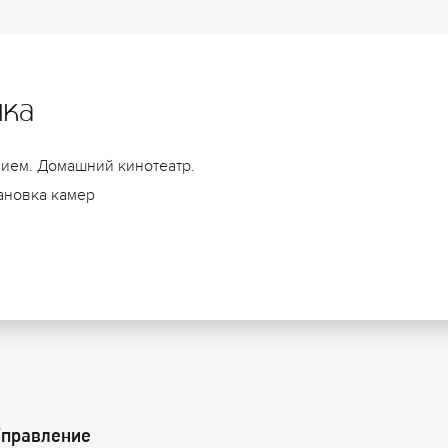
ика
ием. Домашний кинотеатр.
тановка камер
Управление