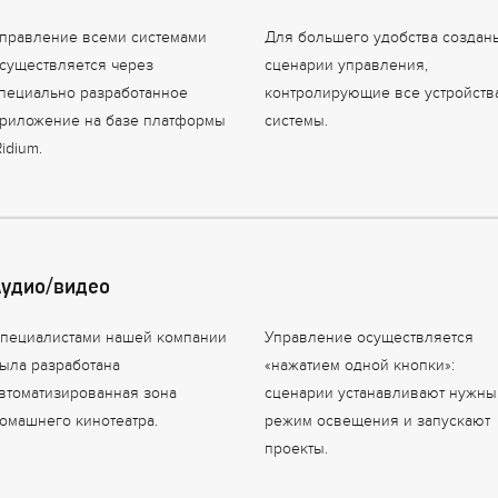
правление всеми системами
Для большего удобства создан
существляется через
сценарии управления,
пециально разработанное
контролирующие все устройств
риложение на базе платформы
системы.
Ridium.
Аудио/видео
пециалистами нашей компании
Управление осуществляется
ыла разработана
«нажатием одной кнопки»:
втоматизированная зона
сценарии устанавливают нужны
омашнего кинотеатра.
режим освещения и запускают
проекты.