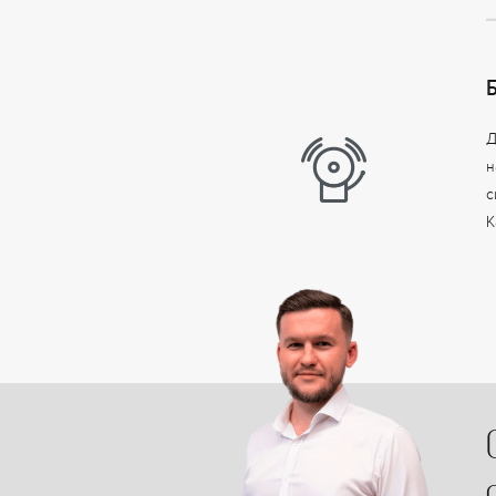
Д
н
с
К