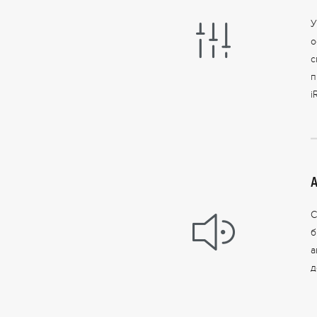
У
о
с
п
i
С
б
а
д