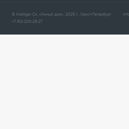
© Intelliger Co, «Умный дом», 2025 г., Санкт-Петербург
inf
+7 812-200-28-27