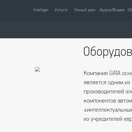
Intelliger
Услуги
Умный дом
Аудио/Видео
О
О компании
Проектирование
Сценарии
Партнеры
Монтаж
Управление
Оборудов
Сотрудничество
Комплектация
Освещение
Новости
Настройка
Климат
Статьи
Шторы
Компания GIRA осно
Образцы
Аудио / Видео
является одним из
Видео
Безопасность
производителей эл
компонентов автом
Энергосбережение
«интеллектуальных 
из учредителей ев