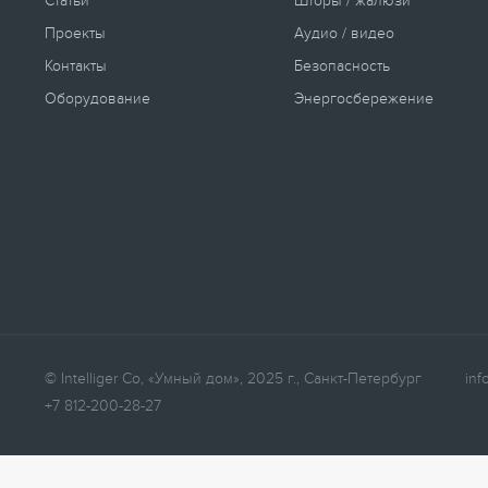
Статьи
Шторы / жалюзи
Проекты
Аудио / видео
Контакты
Безопасность
Оборудование
Энергосбережение
© Intelliger Co, «Умный дом», 2025 г., Санкт-Петербург
inf
+7 812-200-28-27