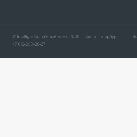
© Intelliger Co, «Умный дом», 2025 г., Санкт-Петербург
inf
+7 812-200-28-27