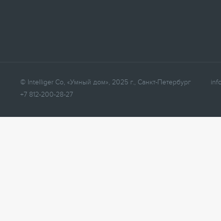
© Intelliger Co, «Умный дом», 2025 г., Санкт-Петербург
inf
+7 812-200-28-27