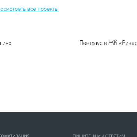
посмотреть все проекты
егия»
Пентхаус в ЖК «Риве