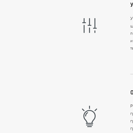
У
ш
п
и
т
Р
г
г
г