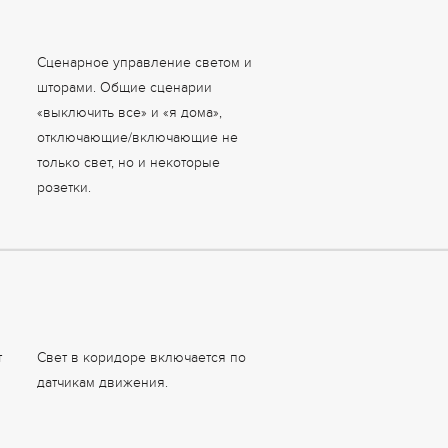
Сценарное управление светом и
шторами. Общие сценарии
«выключить все» и «я дома»,
отключающие/включающие не
только свет, но и некоторые
розетки.
т
Свет в коридоре включается по
датчикам движения.