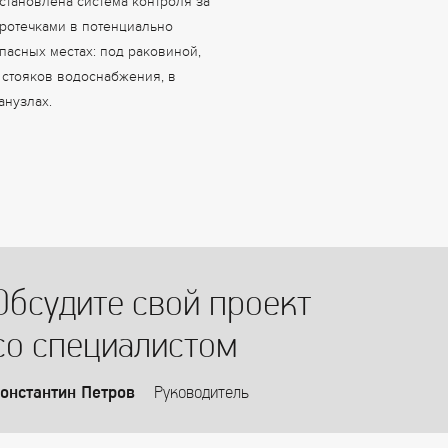
становлена система контроля за
ротечками в потенциально
пасных местах: под раковиной,
 стояков водоснабжения, в
анузлах.
Обсудите свой проект
со специалистом
онстантин Петров
Руководитель