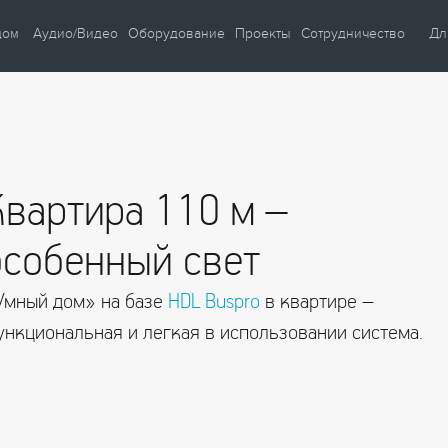
дом
Аудио/Видео
Оборудование
Проекты
Сотрудничество
Дл
и
Автом
ние
Автом
ие
Автом
Квартира 110 м –
Умны
Умны
особенный свет
Видео
Учеб
Умный дом» на базе
HDL Buspro
в квартире –
ость
Кафе 
ункциональная и легкая в использовании система.
бережение