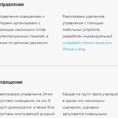
Управление
правление освещением и
Реализовано удаленное
торами организовано с
управление с помощью
омощью нескольких типов
мобильных устройств,
нтеллектуальных панелей, а
разработан индивидуальный
акже по датчикам движения.
интерфейс Умного дома для
iPhone и iPad
.
Освещение
еализовано управление 24-мя
Каждая из групп света участвуе
руппами освещения, из них 8
в одном или нескольких
рупп диммируются, а также 10-ю
сценариях, сценарии
руппами многоцветной диодной
запускаются клавишными