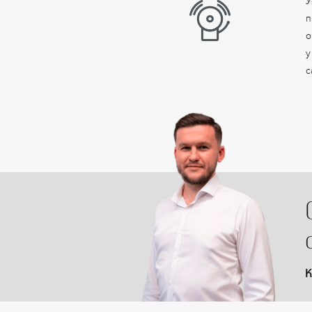
У
п
о
у
с
К