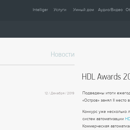
Intelliger
Услуги
Умный дом
Аудио/Видео
О
О компании
Проектирование
Сценарии
Партнеры
Монтаж
Управление
Сотрудничество
Комплектация
Освещение
Новости
Новости
Настройка
Климат
Статьи
Шторы
HDL Awards 20
Образцы
Аудио / Видео
Видео
Безопасность
Подведены итоги ежегод
12 / Декабря / 2019
Энергосбережение
«Остров» занял II место
Конкурс уже несколько 
систем автоматизации
H
Коммерческая автоматиз