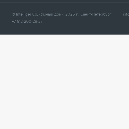
© Intelliger Co, «Умный дом», 2025 г., Санкт-Петербург
inf
+7 812-200-28-27