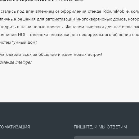
охвастались реализованными проектами. ⠀ ⠀
стались под впечатлением от оформления стенда IRidiumMobile, кол
тличные решения для автоматизации многоквартирных домов, котор
недрить в наши новые проекты. Финалом выставки для нас стала з
омпании HDL - отличная площадка для неформального общения соо
истем "умный дом".
лагодарим всех за общение и ждём новых встреч!
оманда Intelliger
ТОМАТИЗАЦИЯ
ПИШИТЕ, И МЫ ОТВЕТИМ