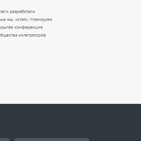
леги разработали
ые мы, кстати, планируем
акрытая конференция
бщества интеграторов