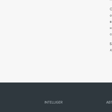
п
О
о
в
к
с
Б
К
INTELLIGER
АВ