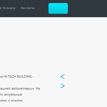
я бизнеса
Контакты
атизация зданий
атизация гостиниц
атизация музеев
й ЖК
й офис
ные центры
и рестораны
ка HI-TECH BUILDING -
ашней автоматизации. На
или актуальные
иями и опытом,