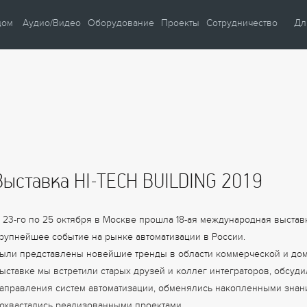
дом
Аудио/Видео
Оборудование
Проекты
Сотрудничество
Дл
и
Автом
ние
Автом
ие
Автом
Умны
Умны
Выставка HI-TECH BUILDING 2019
Видео
Учеб
ость
Кафе 
 23-го по 25 октября в Москве прошла 18-ая международная выстав
бережение
рупнейшее событие на рынке автоматизации в России.
ыли представлены новейшие тренды в области коммерческой и дом
ыставке мы встретили старых друзей и коллег интеграторов, обсуд
аправления систем автоматизации, обменялись накопленными знан