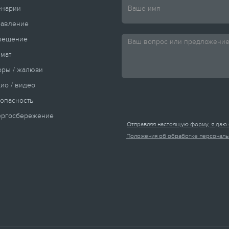
енарии
равление
вещение
мат
ры / жалюзи
ио / видео
опасность
ергосбережение
Отправляя настоящую форму, я даю 
Положения об обработке персональ