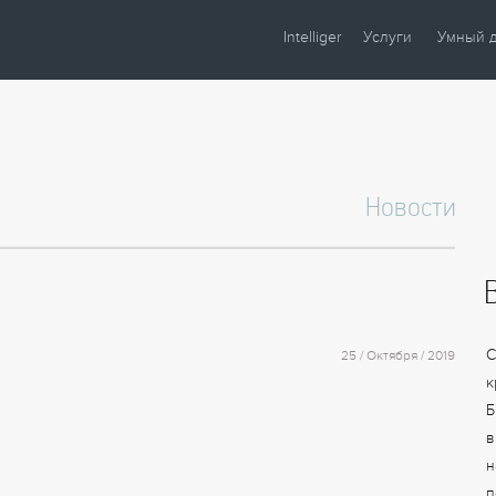
Intelliger
Услуги
Умный 
О компании
Проектирование
Сценари
Партнеры
Монтаж
Управле
Сотрудничество
Комплектация
Освещен
Новости
Новости
Настройка
Климат
Статьи
Шторы
Образцы
Аудио / 
Видео
Безопасн
С
25 / Октября / 2019
Энергос
к
Б
в
н