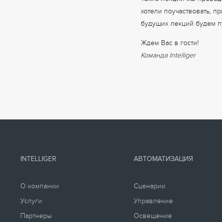
Такие лекции мы проводи
хотели поучаствовать, п
будущих лекций будем п
Ждем Вас в гости!
Команда Intelliger
INTELLIGER
АВТОМАТИЗАЦИЯ
О компании
Сценарии
Услуги
Управление
Партнеры
Освещение