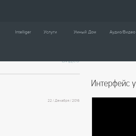
Intelliger
Услуги
Умный Дом
Аудио/Видео
О компании
Проектирование
Сценарии
Видео
Партнеры
Монтаж
Управление
Сотрудничество
Комплектация
Освещение
Интерфейс у
Новости
Настройка
Климат
Статьи
Шторы
22 / Декабря / 2016
Образцы
Аудио / Видео
Видео
Безопасность
Энергосбережение