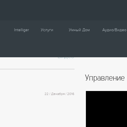
Intelliger
Услуги
Умный Дом
Аудио/Видео
О компании
Проектирование
Сценарии
Видео
Партнеры
Монтаж
Управление
Сотрудничество
Комплектация
Освещение
Управление
Новости
Настройка
Климат
Статьи
Шторы
22 / Декабря / 2016
Образцы
Аудио / Видео
Видео
Безопасность
Энергосбережение