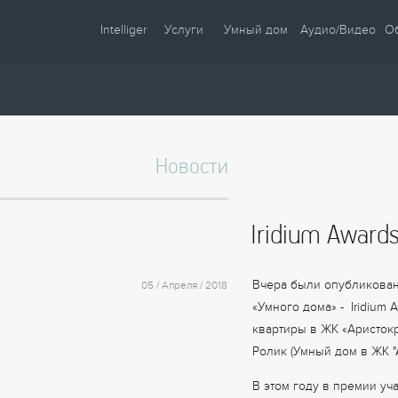
Intelliger
Услуги
Умный дом
Аудио/Видео
О
О компании
Проектирование
Сценарии
Партнеры
Монтаж
Управление
Сотрудничество
Комплектация
Освещение
Новости
Новости
Настройка
Климат
Статьи
Шторы
Iridium Award
Образцы
Аудио / Видео
Видео
Безопасность
Вчера были опубликован
05 / Апреля / 2018
Энергосбережение
«Умного дома» - Iridium
квартиры в ЖК «Аристокр
Ролик (
Умный дом в ЖК "
В этом году в премии уч