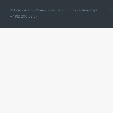
© Intelliger Co, «Умный дом», 2025 г., Санкт-Петербург
inf
+7 812-200-28-27