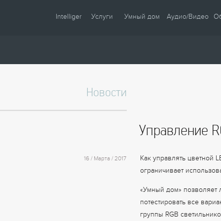
Intelliger
Услуги
Умный дом
Аудио/Видео
О
О компании
Проектирование
Сценарии
Партнеры
Монтаж
Управление
Сотрудничество
Комплектация
Освещение
Новости
Новости
Настройка
Климат
Статьи
Шторы
Управление R
Образцы
Аудио / Видео
Видео
Безопасность
Как управлять цветной L
16 / Марта / 2017
Энергосбережение
ограничивает использов
«Умный дом» позволяет 
потестировать все вариа
группы RGB светильников