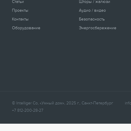
Статьи
Шторы / жалюзи
Проекты
Аудио / видео
Контакты
Безопасность
Оборудование
Энергосбережение
© Intelliger Co, «Умный дом», 2025 г., Санкт-Петербург
inf
+7 812-200-28-27