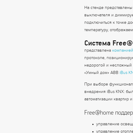
На стенде представлены с
выключателя и диммируе
подключиться к точке до
температуру, отображаем
Система Free@
представлена
компание
протоколе, позиционируе
недорогой и несложный 
«Умный дом» ABB
iBus K
При выборе функционала
внедрения iBus KNX: бы
автоматизации квартир и
Free@home поддер
управление освещ
управление отопл