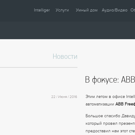
Intelliger
Услуги
Умный дом
Аудио/Видео
О
О компании
Проектирование
Сценарии
Партнеры
Монтаж
Управление
Сотрудничество
Комплектация
Освещение
Новости
Новости
Настройка
Климат
Статьи
Шторы
В фокусе: AB
Образцы
Аудио / Видео
Видео
Безопасность
Этим летом в офисе Inte
22 / Июня / 2016
Энергосбережение
автоматизации
ABB Fre
Большое спасибо Давиду
который провел презент
предоставил нам этот ст