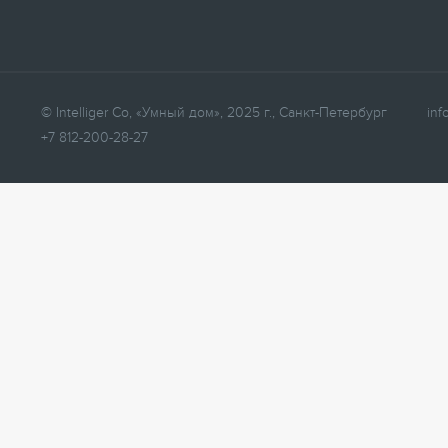
© Intelliger Co, «Умный дом», 2025 г., Санкт-Петербург
inf
+7 812-200-28-27