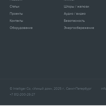
Новости
Климат
Статьи
Шторы / жалюзи
Проекты
Аудио / видео
Контакты
Безопасность
Оборудование
Энергосбережение
© Intelliger Co, «Умный дом», 2025 г., Санкт-Петербург
inf
+7 812-200-28-27