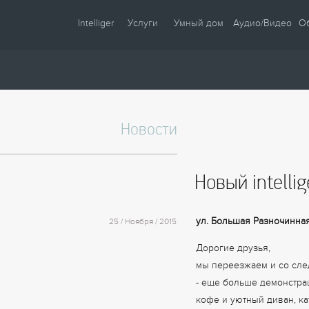
Intelliger
Услуги
Умный дом
Аудио/Видео
О
О компании
Проектирование
Сценарии
Партнеры
Монтаж
Управление
Сотрудничество
Комплектация
Освещение
Новости
Новости
Настройка
Климат
Статьи
Шторы
Новый intellig
Образцы
Аудио / Видео
Видео
Безопасность
ул. Большая Разночинная
25 / Ноября / 2015
Энергосбережение
Дорогие друзья,
мы переезжаем и со сле
- еще больше демонстра
кофе и уютный диван, ка