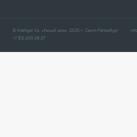
© Intelliger Co, «Умный дом», 2025 г., Санкт-Петербург
inf
+7 812-200-28-27