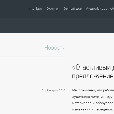
Intelliger
Услуги
Умный дом
Аудио/Видео
О
О компании
Проектирование
Сценарии
Партнеры
Монтаж
Управление
Сотрудничество
Комплектация
Освещение
Новости
Новости
Настройка
Климат
Статьи
Шторы
«Счастливый 
Образцы
Аудио / Видео
предложение
Видео
Безопасность
Энергосбережение
Мы понимаем, что работа
31 / Января / 2016
художника ложится груз 
материалов и оборудова
изменений и переделок.