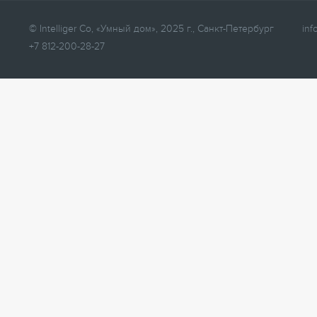
© Intelliger Co, «Умный дом», 2025 г., Санкт-Петербург
inf
+7 812-200-28-27