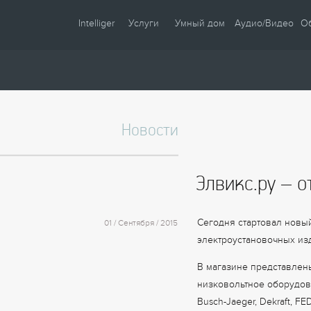
Intelliger
Услуги
Умный дом
Аудио/Видео
О
О компании
Проектирование
Сценарии
Партнеры
Монтаж
Управление
Сотрудничество
Комплектация
Освещение
Новости
Новости
Настройка
Климат
Статьи
Шторы
Элвикс.ру – о
Образцы
Аудио / Видео
Видео
Безопасность
Сегодня стартовал новы
01 / Сентября / 2015
Энергосбережение
электроустановочных изде
В магазине представлен
низковольтное оборудов
Busch-Jaeger, Dekraft, FE