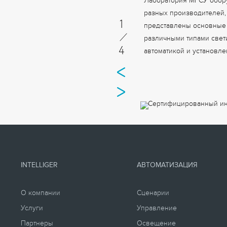
Лаборатория МГСУ обор
разных производителей, 
1
представлены основные 
/
различными типами свет
4
автоматикой и установл
INTELLIGER
АВТОМАТИЗАЦИЯ
О компании
Сценарии
Услуги
Управление
Партнеры
Освещение