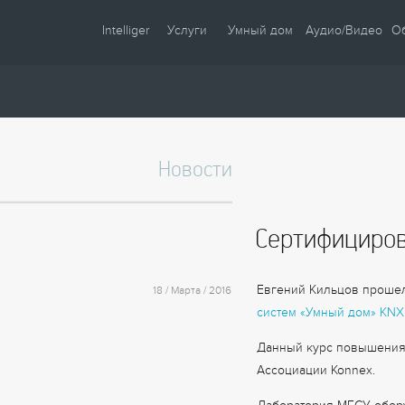
Intelliger
Услуги
Умный дом
Аудио/Видео
О
О компании
Проектирование
Сценарии
Партнеры
Монтаж
Управление
Сотрудничество
Комплектация
Освещение
Новости
Новости
Настройка
Климат
Статьи
Шторы
Сертифициров
Образцы
Аудио / Видео
Видео
Безопасность
Евгений Кильцов прошел
18 / Марта / 2016
Энергосбережение
систем «Умный дом» KNX
Данный курс повышения
Ассоциации Konnex.