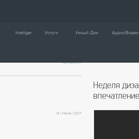
Intelliger
Услуги
Умный Дом
Аудио/Видео
О компании
Проектирование
Сценарии
Видео
Партнеры
Монтаж
Управление
Сотрудничество
Комплектация
Освещение
Неделя диза
Новости
Настройка
Климат
впечатлени
Статьи
Шторы
Образцы
Аудио / Видео
14 / Июня / 2017
Видео
Безопасность
Энергосбережение