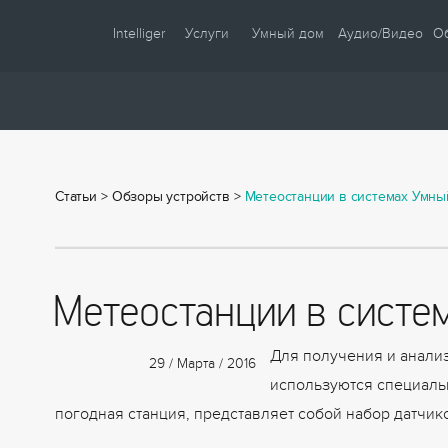
Intelliger
Услуги
Умный дом
Аудио/Видео
О
О компании
Проектирование
Сценарии
Партнеры
Монтаж
Управление
Сотрудничество
Комплектация
Освещение
Статьи
>
Новости
Обзоры устройств
Настройка
>
Климат
Метеостанции в системах Умны
Статьи
Шторы
Образцы
Аудио / Видео
Метеостанции в систе
Видео
Безопасность
Энергосбережение
Для получения и анали
29 / Марта / 2016
используются специальн
погодная станция, представляет собой набор датчик