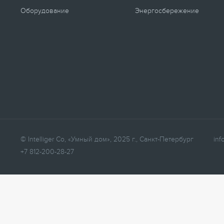
Оборудование
Энергосбережение
© Intelliger Co, «Умный дом», 2025 г., Санкт-Петербург
inf
+7 812-200-28-27