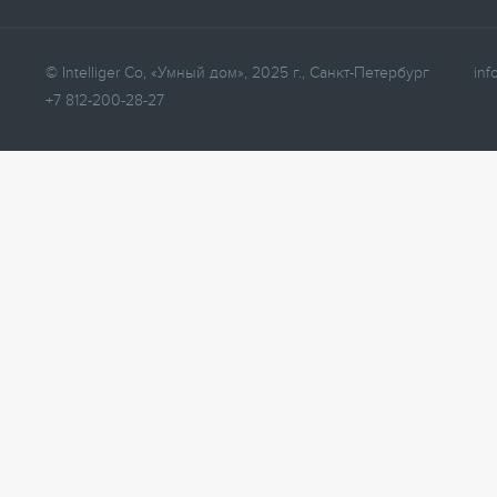
© Intelliger Co, «Умный дом», 2025 г., Санкт-Петербург
inf
+7 812-200-28-27