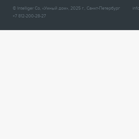
© Intelliger Co, «Умный дом», 2025 г., Санкт-Петербург
inf
+7 812-200-28-27