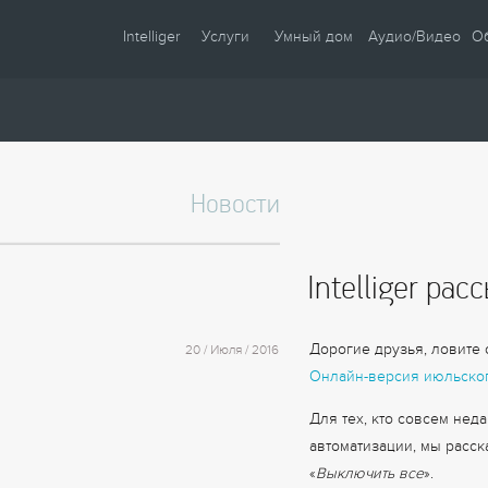
Intelliger
Услуги
Умный дом
Аудио/Видео
О
О компании
Проектирование
Сценарии
Партнеры
Монтаж
Управление
Сотрудничество
Комплектация
Освещение
Новости
Новости
Настройка
Климат
Статьи
Шторы
Intelliger ра
Образцы
Аудио / Видео
Видео
Безопасность
Дорогие друзья, ловите
20 / Июля / 2016
Энергосбережение
Онлайн-версия июльског
Для тех, кто совсем не
автоматизации, мы расс
«
Выключить все
».