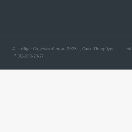
© Intelliger Co, «Умный дом», 2025 г., Санкт-Петербург
inf
+7 812-200-28-27