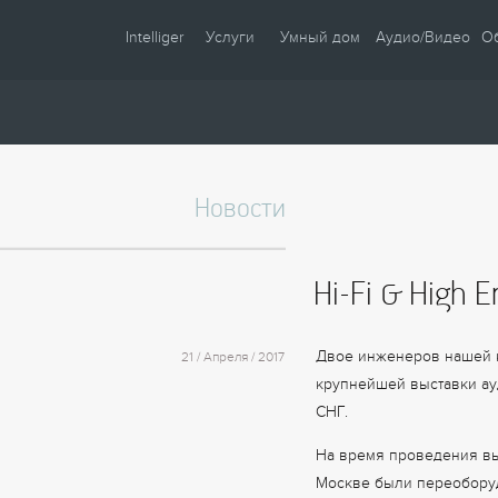
Intelliger
Услуги
Умный дом
Аудио/Видео
О
О компании
Проектирование
Сценарии
Партнеры
Монтаж
Управление
Сотрудничество
Комплектация
Освещение
Новости
Новости
Настройка
Климат
Статьи
Шторы
Hi-Fi & High 
Образцы
Аудио / Видео
Видео
Безопасность
Двое инженеров нашей к
21 / Апреля / 2017
Энергосбережение
крупнейшей выставки ау
СНГ.
На время проведения выс
Москве были переоборуд