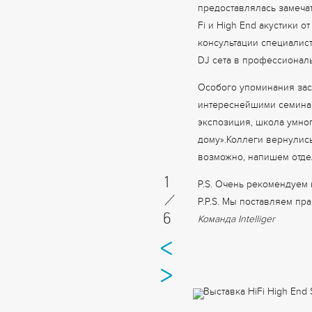
предоставлялась замеча
Fi и High End акустики о
консультации специалис
DJ сета в профессионал
Особого упоминания зас
интереснейшими семинара
экспозиция, школа умно
дому».Коллеги вернулись
возможно, напишем отде
1
P.S. Очень рекомендуем 
/
P.P.S. Мы поставляем пр
6
Команда Intelliger