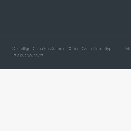
© Intelliger Co, «Умный дом», 2025 г., Санкт-Петербург
inf
+7 812-200-28-27