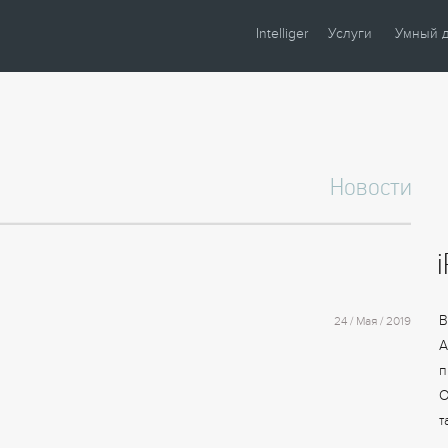
Intelliger
Услуги
Умный 
О компании
Проектирование
Сценари
Партнеры
Монтаж
Управле
Сотрудничество
Комплектация
Освещен
Новости
Новости
Настройка
Климат
Статьи
Шторы
Образцы
Аудио / 
Видео
Безопасн
В
24 / Мая / 2019
Энергос
A
п
О
т