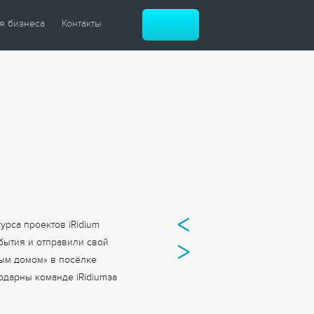
я бизнеса
Контакты
атизация зданий
атизация гостиниц
атизация музеев
й ЖК
й офис
ные центры
и рестораны
рса проектов iRidium
обытия и отправили свой
ым домом» в посёлке
агодарны команде
iRidium
за