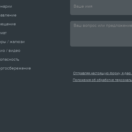
енарии
равление
вещение
мат
ры / жалюзи
ио / видео
опасность
ергосбережение
Отправляя настоящую форму, я даю 
Положения об обработке персональ