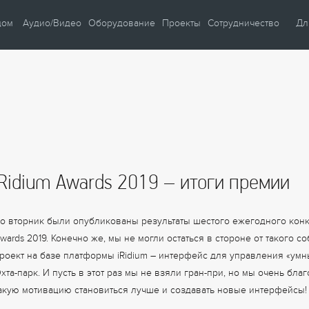
дом
Аудио/Видео
Оборудование
Проекты
Сотрудничество
Дл
и
Автом
ние
Автом
ие
Автом
Умны
Умны
iRidium Awards 2019 – итоги премии
Видео
Учеб
ость
Кафе 
о вторник были опубликованы результаты шестого ежегодного конку
бережение
wards 2019. Конечно же, мы не могли остаться в стороне от такого с
роект на базе платформы
iRidium
– интерфейс для управления «умн
хта-парк. И пусть в этот раз мы не взяли гран-при, но мы очень бл
акую мотивацию становиться лучше и создавать новые интерфейсы!