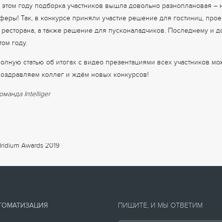
 этом году подборка участников вышла довольно разноплановая – 
феры! Так, в конкурсе приняли участие решение для гостиниц, про
 ресторана, а также решение для пусконаладчиков. Последнему и д
том году.
олную статью об итогах с видео презентациями всех участников м
оздравляем коллег и ждём новых конкурсов!
оманда Intelliger
ТОМАТИЗАЦИЯ
ПИШИТЕ, И МЫ ОТВЕТИМ