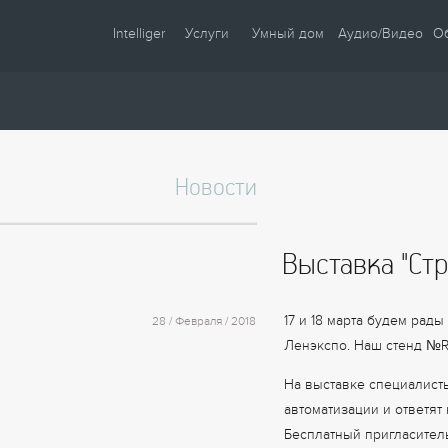
Intelliger
Услуги
Умный дом
Аудио/Видео
О
О компании
Проектирование
Сценарии
Партнеры
Монтаж
Управление
Сотрудничество
Комплектация
Освещение
Новости
Новости
Настройка
Климат
Статьи
Шторы
Выставка "Стр
Образцы
Аудио / Видео
Видео
Безопасность
17 и 18 марта будем рады
28 / Февраля / 2018
Энергосбережение
Ленэкспо. Наш стенд №R
На выставке специалист
автоматизации и ответят
Бесплатный пригласител