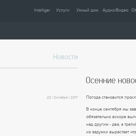
Intelliger
Услуги
Умный дом
Аудио/Видео
О
О компании
Проектирование
Сценарии
Партнеры
Монтаж
Управление
Сотрудничество
Комплектация
Освещение
Новости
Новости
Настройка
Климат
Статьи
Шторы
Осенние ново
Образцы
Аудио / Видео
Видео
Безопасность
Погода становится прохла
20 / Октября / 2017
Энергосбережение
В конце сентября мы за
обязательно вскоре выло
над другим - два, а трет
из задумки вырастает чт