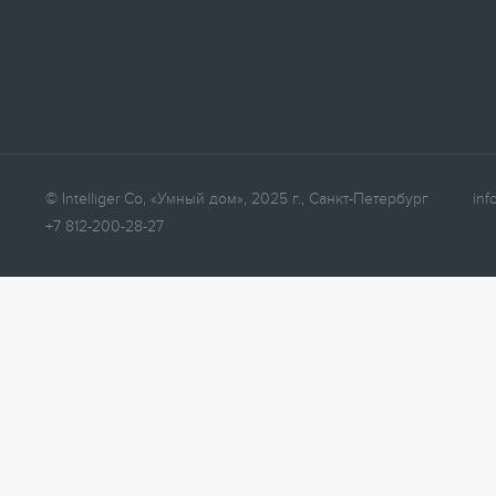
© Intelliger Co, «Умный дом», 2025 г., Санкт-Петербург
inf
+7 812-200-28-27