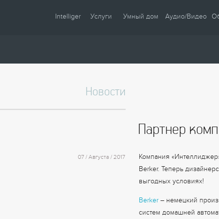
Intelliger
Услуги
Умный дом
Аудио/Видео
О
О компании
Проектирование
Сценарии
Партнеры
Монтаж
Управление
Сотрудничество
Комплектация
Освещение
Новости
Новости
Настройка
Климат
Статьи
Шторы
Партнер комп
Образцы
Аудио / Видео
Видео
Безопасность
Компания «Интеллиджер» 
07 / Августа / 2017
Энергосбережение
Berker. Теперь дизайнер
выгодных условиях!
Berker
– немецкий произ
систем домашней автома