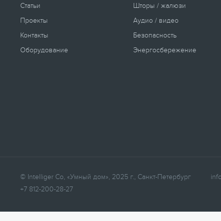
Статьи
Шторы / жалюзи
Проекты
Аудио / видео
Контакты
Безопасность
Оборудование
Энергосбережение
© Intelliger Co, «Умный дом», 2025 г., Санкт-Петербург
inf
+7 812-200-28-27