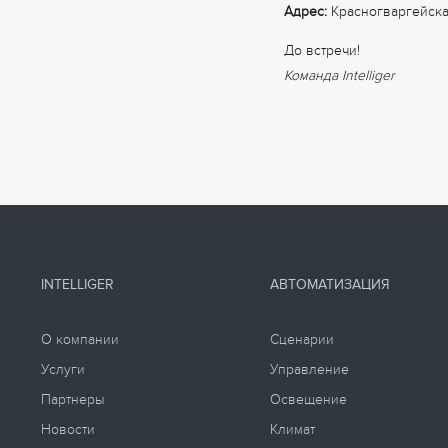
Адрес:
Красногваргейская
До встречи!
Команда Intelliger
INTELLIGER
АВТОМАТИЗАЦИЯ
О компании
Сценарии
Услуги
Управление
Партнеры
Освещение
Новости
Климат