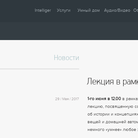
Intelliger
Услуги
Умный дом
Аудио/Видео
О
О компании
Проектирование
Сценарии
Партнеры
Монтаж
Управление
Сотрудничество
Комплектация
Освещение
Новости
Новости
Настройка
Климат
Статьи
Шторы
Лекция в рам
Образцы
Аудио / Видео
Видео
Безопасность
1-го июня в 12.00
в рамка
29 / Мая / 2017
Энергосбережение
лекцию, посвященную со
об истории и концепциях
вещей и домашней автом
немного «умнее» любое 