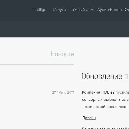
Intelliger
Услуги
Умный дом
Аудио/Видео
О
О компании
Проектирование
Сценарии
Партнеры
Монтаж
Управление
Сотрудничество
Комплектация
Освещение
Новости
Новости
Настройка
Климат
Статьи
Шторы
Обновление п
Образцы
Аудио / Видео
Видео
Безопасность
Компания HDL выпустила
27 / Мая / 2017
Энергосбережение
сенсорных выключателей
технической составляю
Дизайн