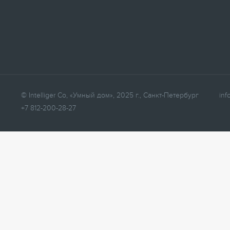
© Intelliger Co, «Умный дом», 2025 г., Санкт-Петербург
inf
+7 812-200-28-27