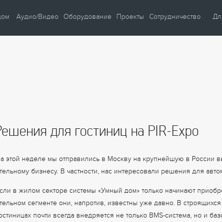
дом
Аудио/Видео
Оборудование
Проекты
Сотрудничество
Дл
и
Автом
ние
Автом
ие
Автом
Умны
Умны
Решения для гостиниц на PIR-Expo
Видео
Учеб
ость
Кафе 
а этой неделе мы отправились в Москву на крупнейшую в России 
бережение
тельному бизнесу. В частности, нас интересовали решения для авто
сли в жилом секторе системы «Умный дом» только начинают приобре
тельном сегменте они, напротив, известны уже давно. В строящихся
остиницах почти всегда внедряется не только BMS-система, но и ба