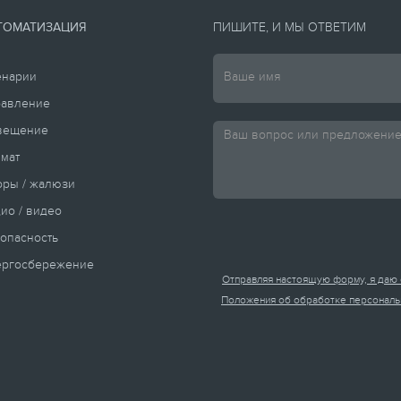
ТОМАТИЗАЦИЯ
ПИШИТЕ, И МЫ ОТВЕТИМ
енарии
равление
вещение
мат
ры / жалюзи
ио / видео
опасность
ергосбережение
Отправляя настоящую форму, я даю 
Положения об обработке персональ