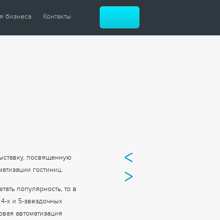
я бизнеса
Контакты
атизация зданий
атизация гостиниц
атизация музеев
й ЖК
й офис
ные центры
и рестораны
выставку, посвященную
матизации гостиниц.
тать популярность, то в
 4-х и 5-звездочных
зовая автоматизация