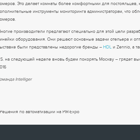
омеров. Это делает комнаты более комфортными для постояльцев, к
ополнительные инструменты мониторинга администраторам, что об
омеров.
ногие производители предлагают специально для этой цели разра
инейки оборудования. Они решают основные задачи отельера и оп
ыставке были представлены недорогие бренды
–
HDL
и Zennio, а т
.S. на следующей неделе вновь будем покорять Москву – грядет выст
016
оманда Intelliger