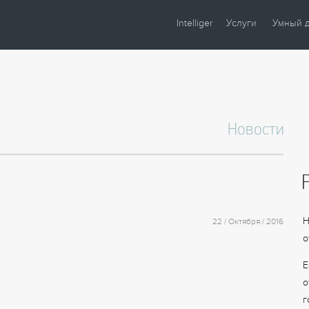
Intelliger
Услуги
Умный 
О компании
Проектирование
Сценари
Партнеры
Монтаж
Управле
Сотрудничество
Комплектация
Освещен
Новости
Новости
Настройка
Климат
Статьи
Шторы
Образцы
Аудио / 
Видео
Безопасн
Н
22 / Октября / 2016
Энергос
о
Е
о
г