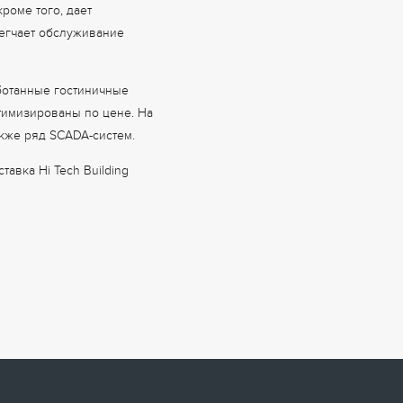
роме того, дает
легчает обслуживание
ботанные гостиничные
тимизированы по цене. На
акже ряд SCADA-систем.
авка Hi Tech Building