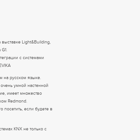
выставке Light&Building,
 G1.
теграции с системами
EVIKA
м на русском языке.
 очень умной настенной
ние, имеет множество
иком Redmond.
о посетить, если будете в
истемах KNX не только с