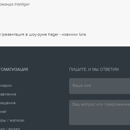
оманда Intelliger
ТОМАТИЗАЦИЯ
ПИШИТЕ, И МЫ ОТВЕТИМ
енарии
равление
вещение
мат
ры / жалюзи
ио / видео