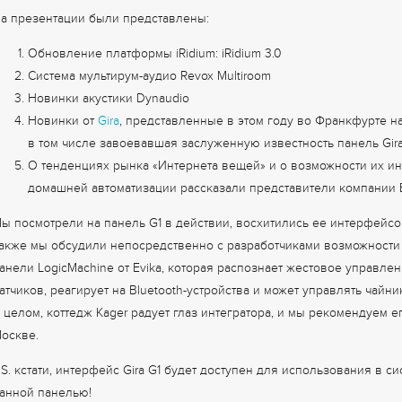
а презентации были представлены:
Обновление платформы iRidium: iRidium 3.0
Система мультирум-аудио Revox Multiroom
Новинки акустики Dynaudio
Новинки от
Gira
, представленные в этом году во Франкфурте на 
в том числе завоевавшая заслуженную известность панель Gira
О тенденциях рынка «Интернета вещей» и о возможности их ин
домашней автоматизации рассказали представители компании 
ы посмотрели на панель G1 в действии, восхитились ее интерфейсо
акже мы обсудили непосредственно с разработчиками возможности
анели LogicMachine от Evika, которая распознает жестовое управле
атчиков, реагирует на Bluetooth-устройства и может управлять чайн
 целом, коттедж Kager радует глаз интегратора, и мы рекомендуем ег
оскве.
.S. кстати, интерфейс Gira G1 будет доступен для использования в с
анной панелью!