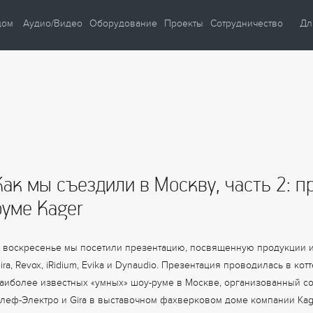
дом
Аудио/Видео
Оборудование
Проекты
Сотрудничество
Дл
и
Автом
ние
Автом
ие
Автом
Умны
Умны
Как мы съездили в Москву, часть 2: п
Видео
Учеб
руме Kager
ость
Кафе 
бережение
 воскресенье мы посетили презентацию, посвященную продукции и 
ira, Revox, iRidium, Evika и Dynaudio. Презентация проводилась в кот
аиболее известных «умных» шоу-руме в Москве, организованный с
леф-Электро и Gira в выставочном фахверковом доме компании Kag