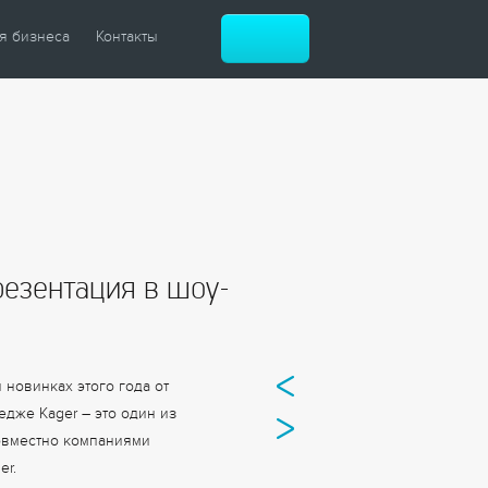
я бизнеса
Контакты
атизация зданий
атизация гостиниц
атизация музеев
й ЖК
й офис
резентация в шоу-
ные центры
и рестораны
новинках этого года от
тедже Kager – это один из
овместно компаниями
er.