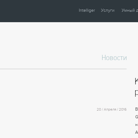
Intelliger
Услуги
Умный 
О компании
Проектирование
Сценари
Партнеры
Монтаж
Управле
Сотрудничество
Комплектация
Освещен
Новости
Новости
Настройка
Климат
Статьи
Шторы
Образцы
Аудио / 
Видео
Безопасн
Энергос
В
20 / Апреля / 2016
G
н
А