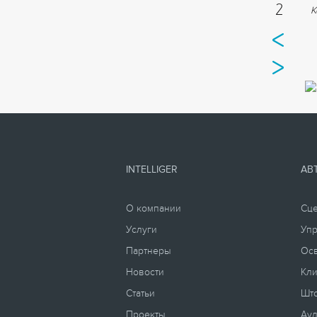
2
К
INTELLIGER
АВ
О компании
Сц
Услуги
Уп
Партнеры
Ос
Новости
Кли
Статьи
Што
Проекты
Ауд