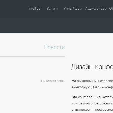
Intelliger
Услуги
Умный дом
Аудио/Видео
О
О компании
Проектирование
Сценарии
Партнеры
Монтаж
Управление
Сотрудничество
Комплектация
Освещение
Новости
Новости
Настройка
Климат
Статьи
Шторы
Дизайн-конф
Образцы
Аудио / Видео
Видео
Безопасность
На выходных мы отправили
13 / Апреля / 2016
Энергосбережение
ежегодную Дизайн-кон
Эта конференция, котор
или семинар. Ее можно 
участников – профессио