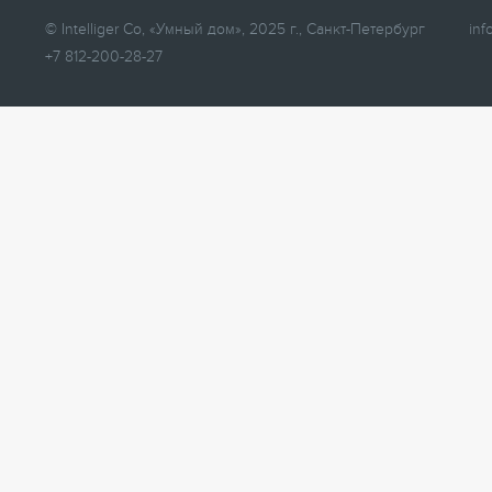
© Intelliger Co, «Умный дом», 2025 г., Санкт-Петербург
inf
+7 812-200-28-27