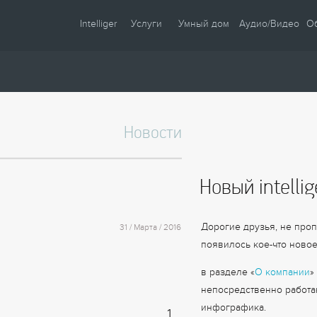
Intelliger
Услуги
Умный дом
Аудио/Видео
О
О компании
Проектирование
Сценарии
Партнеры
Монтаж
Управление
Сотрудничество
Комплектация
Освещение
Новости
Новости
Настройка
Климат
Статьи
Шторы
Новый intelli
Образцы
Аудио / Видео
Видео
Безопасность
Дорогие друзья, не про
31 / Марта / 2016
Энергосбережение
появилось кое-что новое
в разделе «
О компании
»
непосредственно работаю
инфографика.
1