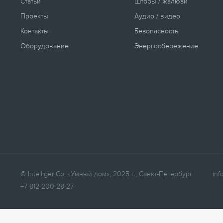
Статьи
Шторы / жалюзи
Проекты
Аудио / видео
Контакты
Безопасность
Оборудование
Энергосбережение
© Intelliger Co, «Умный дом», 2025 г., Санкт-Петербург
inf
+7 812-200-28-27