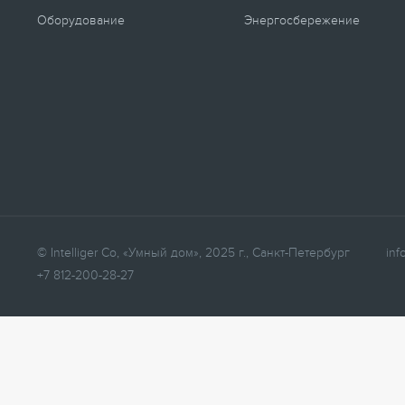
Оборудование
Энергосбережение
© Intelliger Co, «Умный дом», 2025 г., Санкт-Петербург
inf
+7 812-200-28-27