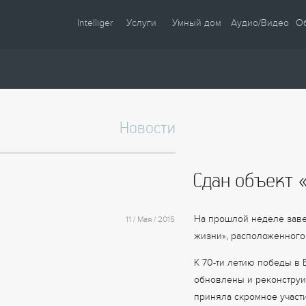
Intelliger
Услуги
Умный дом
Аудио/Видео
О
О компании
Проектирование
Сценарии
Партнеры
Монтаж
Управление
Сотрудничество
Комплектация
Освещение
Новости
Новости
Настройка
Климат
Статьи
Шторы
Сдан объект 
Образцы
Аудио / Видео
Видео
Безопасность
На прошлой неделе заве
11 / Мая / 2015
Энергосбережение
жизни», расположенного
К 70-ти летию победы в
обновлены и реконстру
приняла скромное участ